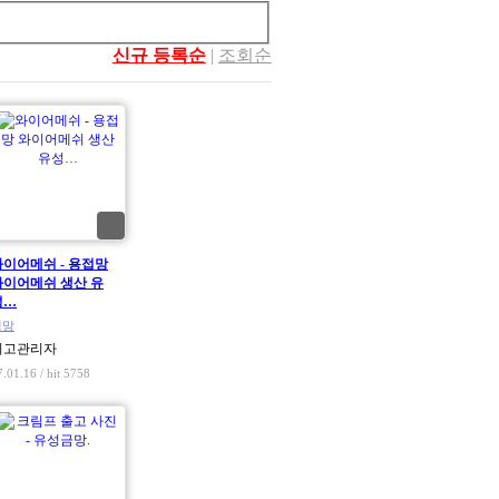
신규 등록순
|
조회순
와이어메쉬 - 용접망
와이어메쉬 생산 유
성…
철망
최고관리자
7.01.16 / hit 5758