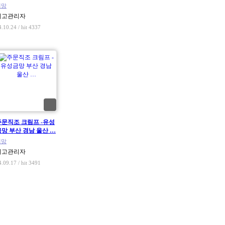
철망
최고관리자
4.10.24 / hit 4337
주문직조 크림프 -유성
금망 부산 경남 울산 …
철망
최고관리자
4.09.17 / hit 3491