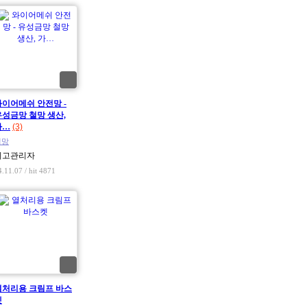
와이어메쉬 안전망 -
유성금망 철망 생산,
가…
(3)
철망
최고관리자
4.11.07 / hit 4871
열처리용 크림프 바스
켓