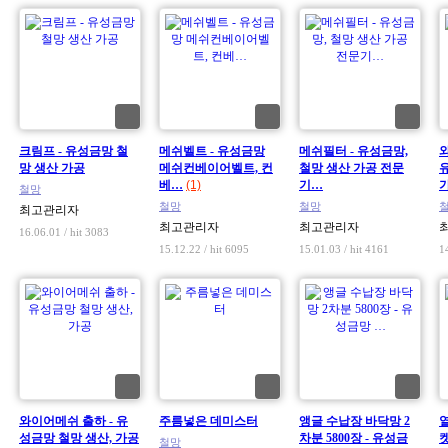
크림프 - 유성금망 철
메쉬벨트 - 유성금망
메쉬필터 - 유성금망,
망 생산 가공
메쉬컨베이어벨트, 컨
철망 생산 가공 전문
베…
(1)
기…
철망
철망
철망
최고관리자
최고관리자
최고관리자
16.06.01 / hit 3083
15.12.22 / hit 6095
15.01.03 / hit 4161
1
와이어메쉬 출하 - 유
주름넣은 데미스터
앵글 수납장 바닥망 2
성금망 철망 생산, 가공
차분 5800장 - 유성금
철망