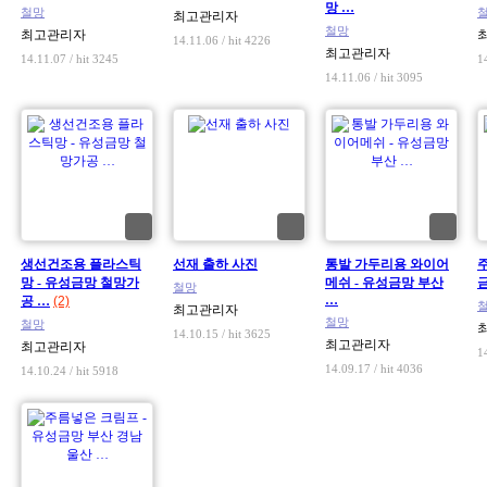
망 …
철망
최고관리자
철망
최고관리자
14.11.06 / hit 4226
최고관리자
14.11.07 / hit 3245
1
14.11.06 / hit 3095
생선건조용 플라스틱
선재 출하 사진
통발 가두리용 와이어
망 - 유성금망 철망가
메쉬 - 유성금망 부산
철망
…
공 …
(2)
최고관리자
철망
철망
14.10.15 / hit 3625
최고관리자
최고관리자
1
14.09.17 / hit 4036
14.10.24 / hit 5918