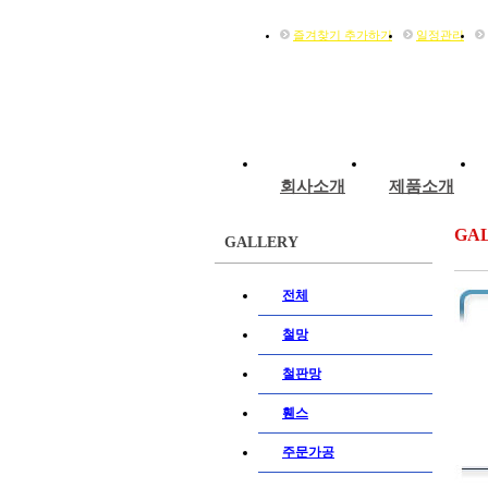
즐겨찾기 추가하기
일정관리
회사소개
제품소개
GA
GALLERY
전체
철망
철판망
휀스
주문가공