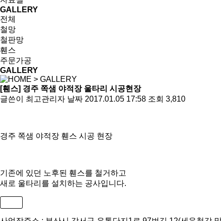
GALLERY
전체
철망
철판망
휀스
주문가공
GALLERY
> GALLERY
[휀스]
경주 쪽샘 야적장 울타리 시공현장
글쓴이
최고관리자
날짜
2017.01.05 17:58
조회
3,810
경주 쪽샘 야적장 휀스 시공 현장
기존에 있던 노후된 휀스를 철거하고
새로 울타리를 설치하는 공사입니다.
목록
사업장주소 : 부산시 강서구 유통단지1로 97번길 12(세운철강 맞은