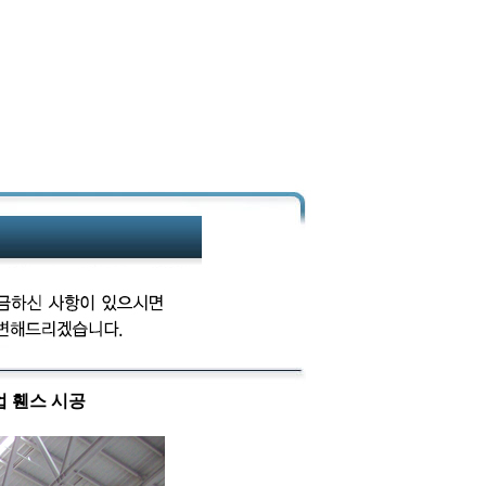
업 휀스 시공