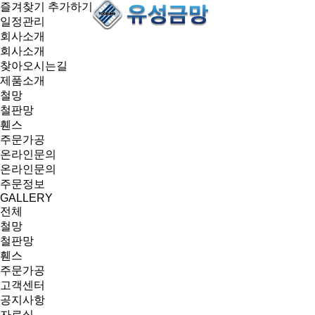
즐겨찾기 추가하기
일정관리
회사소개
회사소개
찾아오시는길
제품소개
철망
철판망
휀스
주문가공
온라인문의
온라인문의
주문정보
GALLERY
전체
철망
철판망
휀스
주문가공
고객센터
공지사항
자료실